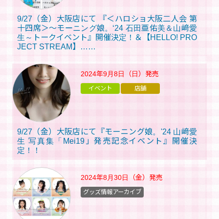
9/27（金）大阪店にて 『＜ハロショ大阪二人会 第
十四席＞～モーニング娘。‘24 石田亜佑美＆山﨑愛
生～トークイベント』開催決定！＆【HELLO! PRO
JECT STREAM】……
2024年9月8日（日）
発売
イベント
店舗
9/27（金）大阪店にて『モーニング娘。'24 山﨑愛
生 写真集「Mei19」発売記念イベント』開催決
定！！
2024年8月30日（金）
発売
グッズ情報アーカイブ