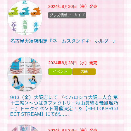
2024年8月30日（金）
発売
グッズ情報アーカイブ
名古屋大須店限定『ネームスタンドキーホルダー』
2024年8月28日（水）
発売
イベント
店舗
9/13（金）大阪店にて 『＜ハロショ大阪二人会 第
十三席＞～つばきファクトリー秋山眞緒＆豫風瑠乃
～』トークイベント開催決定！＆【HELLO! PROJ
ECT STREAM】にて配……
2024年8月23日（金）
発売