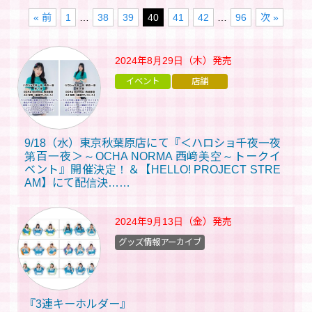
« 前
1
…
38
39
40
41
42
…
96
次 »
2024年8月29日（木）
発売
イベント
店舗
9/18（水）東京秋葉原店にて『＜ハロショ千夜一夜
第百一夜＞～OCHA NORMA 西﨑美空～トークイ
ベント』開催決定！＆【HELLO! PROJECT STRE
AM】にて配信決……
2024年9月13日（金）
発売
グッズ情報アーカイブ
『3連キーホルダー』