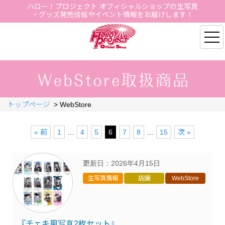
ハロー！プロジェクト オフィシャルショップの生写真
・グッズ発売情報やイベント情報をお届けします！
Hello Project Official S
トップページ
>
WebStore
« 前
1
…
4
5
6
7
8
…
15
次 »
更新日：
2026年4月15日
生写真情報
店舗
WebStore
『チェキ風写真2枚セット』