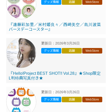
グッズ情報
店舗
WebStore
『遠藤彩加里／米村姫良々／西﨑美空／島川波菜
バースデーコースター』
更新日：
2026年3月26日
グッズ情報
店舗
WebStore
『Hello!Project BEST SHOT!! Vol.28』★Shop限定
L判特典写真付き★
更新日：
2026年3月26日
グッズ情報
店舗
WebStore