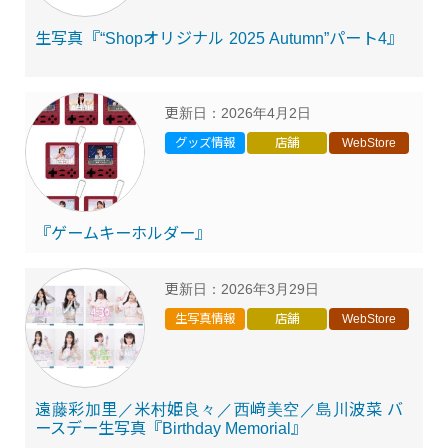
生写真『“Shopオリジナル 2025 Autumn”パート4』
更新日：
2026年4月2日
グッズ情報
店舗
WebStore
『ゲームキーホルダー』
更新日：
2026年3月29日
生写真情報
店舗
WebStore
遠藤彩加里／米村姫良々／西﨑美空／島川波菜 バ
ースデー生写真『Birthday Memorial』