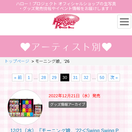
ハロー！プロジェクト オフィシャルショップの生写真
・グッズ発売情報やイベント情報をお届けします！
Hello Project Official S
トップページ
>
モーニング娘。'26
« 前
1
…
28
29
30
31
32
…
50
次 »
2022年12月21日（水）
発売
グッズ情報アーカイブ
12/21（水）『モーニング娘。'22＜Swing Swing P