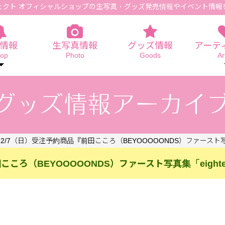
ェクト オフィシャルショップの生写真
・グッズ発売情報やイベント情報
情報
生写真情報
グッズ情報
アーテ
op
Photo
Goods
Ar
～2/7（日）受注予約商品『前田こころ（BEYOOOOONDS）ファースト写真集
ころ（BEYOOOOONDS）ファースト写真集「eightee