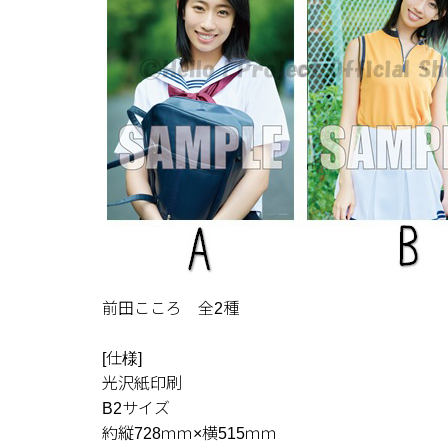
前田こころ 全2種
[仕様]
光沢紙印刷
B2サイズ
約縦728ｍｍ×横515ｍｍ