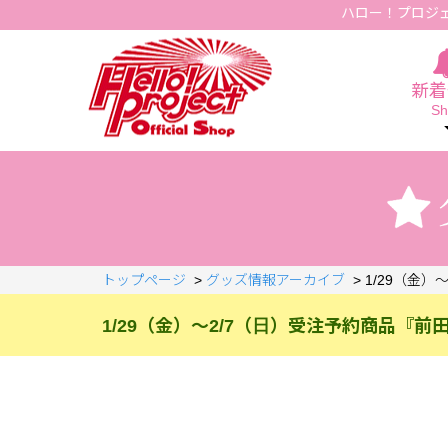
ハロー！プロジ
Hello Project Official Shop
新着
Sh
トップページ
>
グッズ情報アーカイブ
>
1/29（金）
1/29（金）～2/7（日）受注予約商品『前田こ