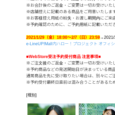
※お会計後のご返金・ご変更は一切お受けいた
※店舗控えに記載のある商品をご用意いたしま
※お客様控え用紙の紛失・お渡し期間内にご来
※予約確認のために、ご予約用紙に記載いただ
2021/1/29（金）18:00～2/7（日）23:59
→202
e-LineUP!Mall内ハロー！プロジェクト オフィシ
■WebStore受注予約受付商品 注意事項■
※ご注文後のご返金・ご変更は一切お受けいた
※予約商品などの発送開始日が決まっている商
通常商品を先に受け取りたい場合は、別々にご
※予約受付最終日直前は混み合うことがあるた
[種別]