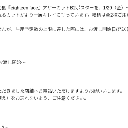
『eighteen face』アザーカットB2ポスターを、1/29（
れるカットがより一層キレイに写っています。絵柄は全2種ご用
せんが、生産予定数の上限に達した際には、お渡し開始日/発送
土）お渡し開始～
ただきました店舗へお電話いただけますようお願いいします。
控え）をお忘れないよう、ご注意ください。
せん。