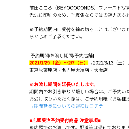
前田こころ（BEYOOOOONDS）ファースト写真集
光沢紙印刷のため、写真集ならではの魅力あふ
※予約期間内に受付を締め切ることはございま
らかじめご了承ください。
[予約期間/お渡し期間/予約店舗]
2021/1/29（金）～2/7（日）
→2021/3/13（
東京秋葉原店・名古屋大須店・大阪店
※お渡し期間を延長いたします。
期間内のお引き取りが難しい場合は、ご予約い
お受け取りいただく際は、ご予約用紙（お客様
→期間延長についての詳細はコチラ
■店頭受注予約受付商品 注意事項■
※店頭でのお渡しです。配送等は受付ておりま