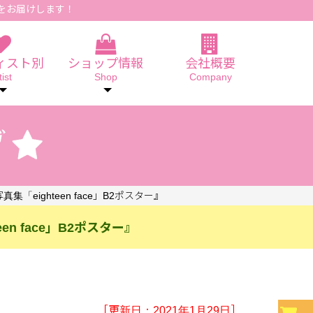
をお届けします！
ィスト別
ショップ情報
会社概要
tist
Shop
Company
「eighteen face」B2ポスター』
n face」B2ポスター』
［更新日：2021年1月29日］