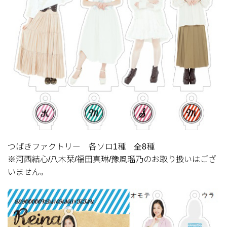
つばきファクトリー 各ソロ1種 全8種
※河西結心/八木栞/福田真琳/豫風瑠乃のお取り扱いはござ
いません。