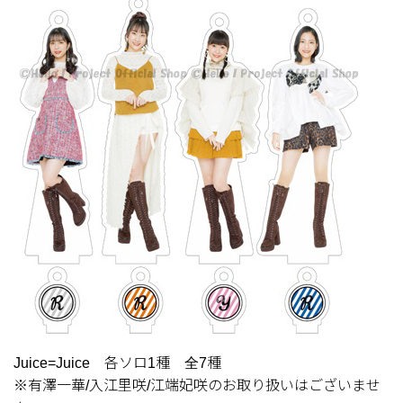
Juice=Juice 各ソロ1種 全7種
※有澤一華/入江里咲/江端妃咲のお取り扱いはございませ