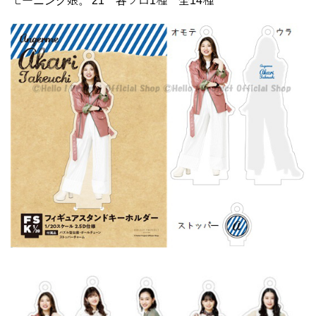
モーニング娘。'21 各ソロ1種 全14種