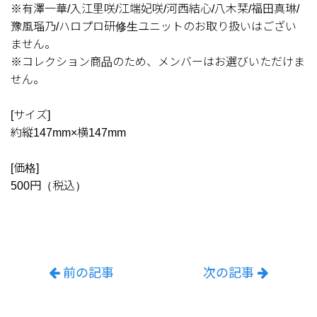
※有澤一華/入江里咲/江端妃咲/河西結心/八木栞/福田真琳/
豫風瑠乃/ハロプロ研修生ユニットのお取り扱いはござい
ません。
※コレクション商品のため、メンバーはお選びいただけま
せん。
[サイズ]
約縦147mm×横147mm
[価格]
500円（税込）
前の記事
次の記事