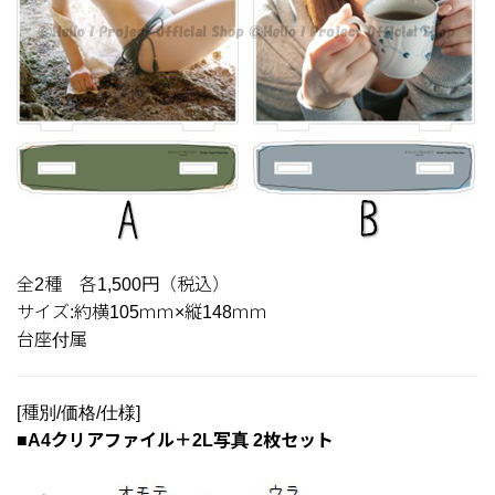
全2種 各1,500円（税込）
サイズ:約横105ｍｍ×縦148ｍｍ
台座付属
[種別/価格/仕様]
■A4クリアファイル＋2L写真 2枚セット