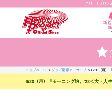
ハロー！プロジ
Hello Project Official Shop
新着
Sh
トップページ
>
グッズ情報アーカイブ
>
6/20（月）『
6/20（月）『モーニング娘。'22＜大・人生 Ne