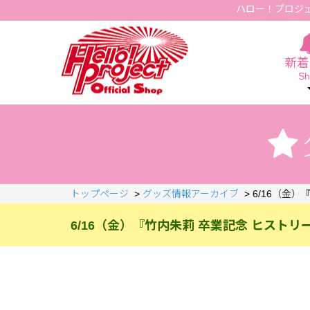
ハロー！プロジ
Hello Project Official Shop
新着
Sh
トップページ
>
グッズ情報アーカイブ
>
6/16（金
6/16（金）『竹内朱莉 卒業記念 ヒストリ