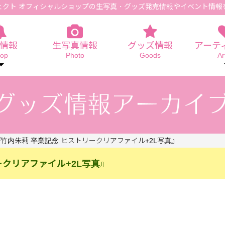
ェクト オフィシャルショップの生写真
・グッズ発売情報やイベント情報
情報
生写真情報
グッズ情報
アーテ
op
Photo
Goods
Ar
）『竹内朱莉 卒業記念 ヒストリークリアファイル+2L写真』
ークリアファイル+2L写真』