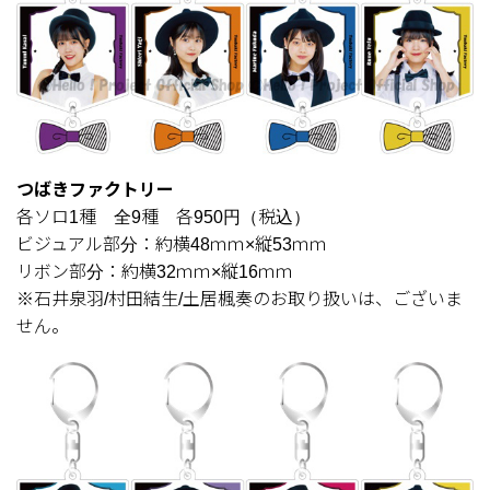
つばきファクトリー
各ソロ1種 全9種 各950円（税込）
ビジュアル部分：約横48ｍｍ×縦53ｍｍ
リボン部分：約横32ｍｍ×縦16ｍｍ
※石井泉羽/村田結生/土居楓奏のお取り扱いは、ございま
せん。