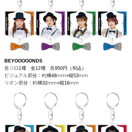
BEYOOOOONDS
各ソロ1種 全12種 各950円（税込）
ビジュアル部分：約横48ｍｍ×縦53ｍｍ
リボン部分：約横32ｍｍ×縦16ｍｍ