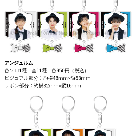
アンジュルム
各ソロ1種 全11種 各950円（税込）
ビジュアル部分：約横48ｍｍ×縦53ｍｍ
リボン部分：約横32ｍｍ×縦16ｍｍ