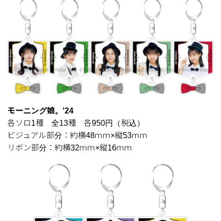
モーニング娘。'24
各ソロ1種 全13種 各950円（税込）
ビジュアル部分：約横48ｍｍ×縦53ｍｍ
リボン部分：約横32ｍｍ×縦16ｍｍ