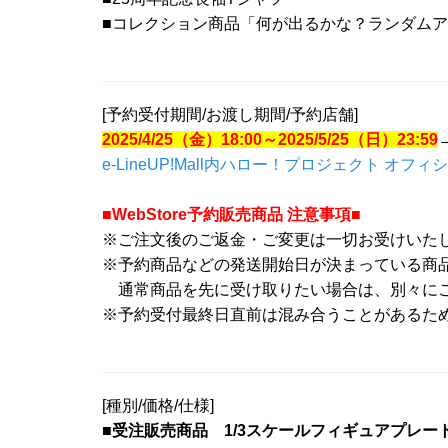
■コレクション商品「何が出るかな？ランダム
[予約受付期間/お渡し期間/予約店舗]
2025/4/25（金）18:00～2025/5/25（日）23:59
e-LineUP!Mall内ハロー！プロジェクト オフィシ
■WebStore予約販売商品 注意事項■
※ご注文後のご返金・ご変更は一切お受けいた
※予約商品などの発送開始日が決まっている商
通常商品を先に受け取りたい場合は、別々にご
※予約受付最終日直前は混み合うことがあるた
[種別/価格/仕様]
■受注販売商品 1/3スケールフィギュアプレー