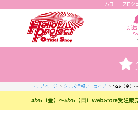
ハロー！プロジ
Hello Project Official Shop
新着
Sh
トップページ
>
グッズ情報アーカイブ
>
4/25（金）
4/25（金）～5/25（日）WebStore