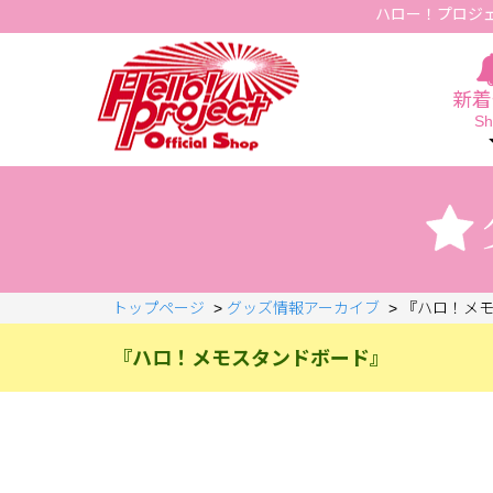
ハロー！プロジ
Hello Project Official Shop
新着
Sh
トップページ
>
グッズ情報アーカイブ
>
『ハロ！メ
『ハロ！メモスタンドボード』