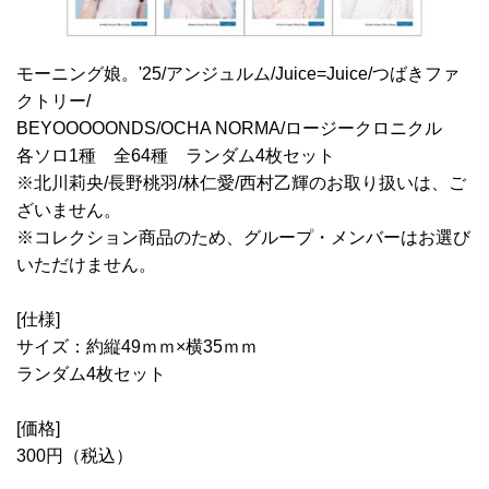
モーニング娘。'25/アンジュルム/Juice=Juice/つばきファ
クトリー/
BEYOOOOONDS/OCHA NORMA/ロージークロニクル
各ソロ1種 全64種 ランダム4枚セット
※北川莉央/長野桃羽/林仁愛/西村乙輝のお取り扱いは、ご
ざいません。
※コレクション商品のため、グループ・メンバーはお選び
いただけません。
[仕様]
サイズ：約縦49ｍｍ×横35ｍｍ
ランダム4枚セット
[価格]
300円（税込）