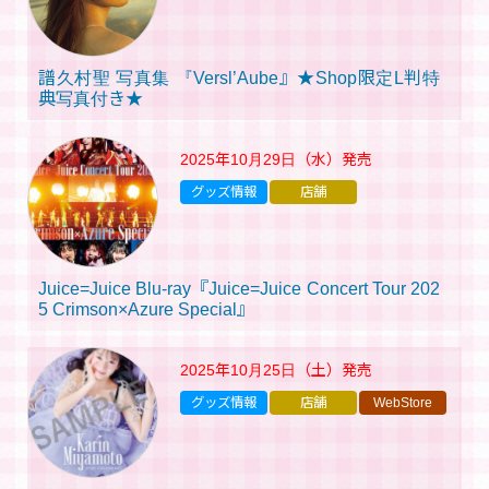
譜久村聖 写真集 『Versl’Aube』★Shop限定L判特
典写真付き★
2025年10月29日（水）
発売
グッズ情報
店舗
Juice=Juice Blu-ray『Juice=Juice Concert Tour 202
5 Crimson×Azure Special』
2025年10月25日（土）
発売
グッズ情報
店舗
WebStore