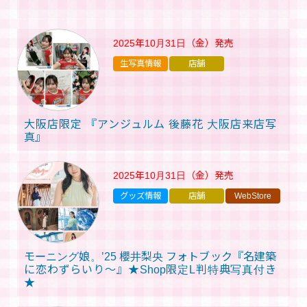
2025年10月31日（金）
発売
生写真情報
店舗
大阪店限定 『アンジュルム 後藤花 大阪店来店写
真』
2025年10月31日（金）
発売
グッズ情報
店舗
WebStore
モーニング娘。’25 櫻井梨央 フォトブック『名建築
に恋わずらいり～』★Shop限定L判特典写真付き
★