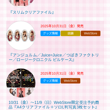
『スリムクリアファイル』
2025年10月31日（金）
発売
グッズ情報
店舗
WebStore
『アンジュルム／Juice=Juice／つばきファクトリ
ー／ロージークロニクル ピルケース』
2025年10月31日（金）
発売
グッズ情報
WebStore
10/31（金）～11/9（日）WebStore限定受注予約商
品『A4クリアファイル＋ソロL判写真3枚セット』