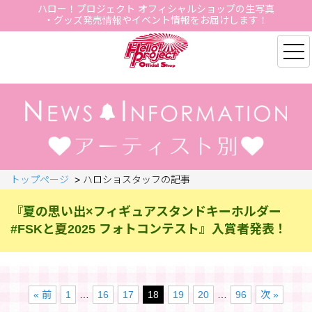
ハロー！プロジェクト オフィシャルショップの生写真
・グッズ発売情報やイベント情報をお届けします！
Hello Project Official S
トップページ
>
ハロショスタッフの記事
『夏の思い出×フィギュアスタンドキーホルダー
#FSKと夏2025 フォトコンテスト』入賞者発表！
« 前
1
…
16
17
18
19
20
…
96
次 »