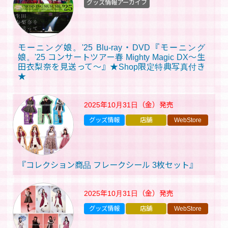
グッズ情報アーカイブ
モーニング娘。'25 Blu-ray・DVD『モーニング
娘。'25 コンサートツアー春 Mighty Magic DX～生
田衣梨奈を見送って～』★Shop限定特典写真付き
★
2025年10月31日（金）
発売
グッズ情報
店舗
WebStore
『コレクション商品 フレークシール 3枚セット』
2025年10月31日（金）
発売
グッズ情報
店舗
WebStore