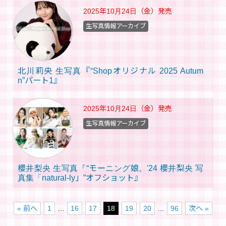
2025年10月24日（金）
発売
生写真情報アーカイブ
北川莉央 生写真『“Shopオリジナル 2025 Autum
n”パート1』
2025年10月24日（金）
発売
生写真情報アーカイブ
櫻井梨央 生写真『“モーニング娘。'24 櫻井梨央 写
真集「natural-ly」”オフショット』
« 前へ
1
…
16
17
18
19
20
…
96
次へ »