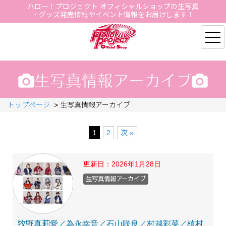
ハロー！プロジェクト オフィシャルショップの生写真
・グッズ発売情報やイベント情報をお届けします！
Hello Project Official S
トップページ
>
生写真情報アーカイブ
1
2
次 »
更新日：
2026年1月28日
生写真情報アーカイブ
牧野真莉愛／為永幸音／石山咲良／村越彩菜／植村