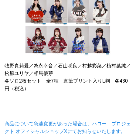
牧野真莉愛／為永幸音／石山咲良／村越彩菜／植村葉純／
松原ユリヤ／相馬優芽
各ソロ2枚セット 全7種 直筆プリント入りL判 各430
円（税込）
商品について急遽変更があった場合は、ハロー！プロジェ
クト オフィシャルショップXにてお知らせいたします。