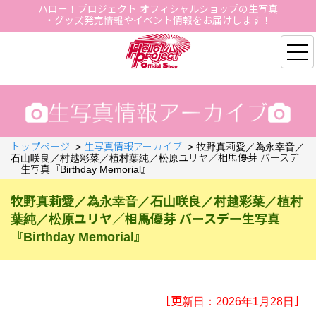
ハロー！プロジェクト オフィシャルショップの生写真
・グッズ発売情報やイベント情報をお届けします！
Hello Project Official S
トップページ
>
生写真情報アーカイブ
>
牧野真莉愛／為永幸音／
石山咲良／村越彩菜／植村葉純／松原ユリヤ／相馬優芽 バースデ
ー生写真『Birthday Memorial』
牧野真莉愛／為永幸音／石山咲良／村越彩菜／植村
葉純／松原ユリヤ／相馬優芽 バースデー生写真
『Birthday Memorial』
［更新日：2026年1月28日］