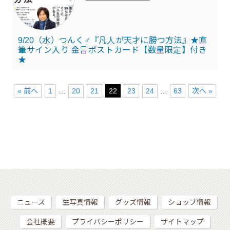
9/20（水）つんく♂『凡人が天才に勝つ方法』★直
筆サイン入り 金言ポストカード【数量限定】付き
★
« 前へ
1
…
20
21
22
23
24
…
63
次へ »
ニュース
生写真情報
グッズ情報
ショップ情報
会社概要
プライバシーポリシー
サイトマップ