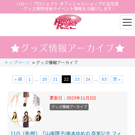
ハロー！プロジェクト オフィシャルショップの生写真
・グッズ発売情報やイベント情報をお届けします！
Hello Project Official S
トップページ
>
グッズ情報アーカイブ
« 前
1
…
20
21
22
23
24
…
63
次 »
更新日：
2023年11月2日
グッズ情報アーカイブ
11/3（金/祝）『山岸理子/岸本ゆめの 卒業記念 フィ