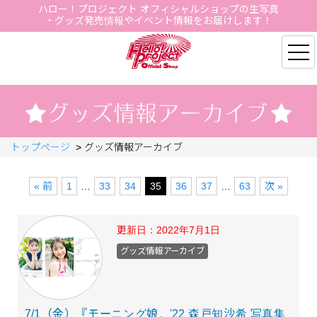
ハロー！プロジェクト オフィシャルショップの生写真
・グッズ発売情報やイベント情報をお届けします！
Hello Project Official S
トップページ
>
グッズ情報アーカイブ
« 前
1
…
33
34
35
36
37
…
63
次 »
更新日：
2022年7月1日
グッズ情報アーカイブ
7/1（金）『モーニング娘。'22 森戸知沙希 写真集