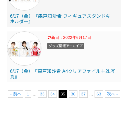
6/17（金）『森戸知沙希 フィギュアスタンドキー
ホルダー』
更新日：
2022年6月17日
グッズ情報アーカイブ
6/17（金）『森戸知沙希 A4クリアファイル＋2L写
真』
« 前へ
1
…
33
34
35
36
37
…
63
次へ »