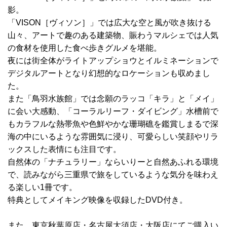
影。
「VISON［ヴィソン］」では広大な空と風が吹き抜ける
山々、アートで趣のある建築物、賑わうマルシェでは人気
の食材を使用した食べ歩きグルメを堪能。
夜には街全体がライトアップショウとイルミネーションで
デジタルアートとなり幻想的なロケーションも収めまし
た。
また「鳥羽水族館」では念願のラッコ「キラ」と「メイ」
に会い大感動、「コーラルリーフ・ダイビング」水槽前で
もカラフルな熱帯魚や色鮮やかな珊瑚礁を鑑賞しまるで深
海の中にいるような雰囲気に浸り、可愛らしい笑顔やリラ
ックスした表情にも注目です。
自然体の「ナチュラリー」ならいりーと自然あふれる環境
で、読みながら三重県で旅をしているような気分を味わえ
る楽しい1冊です。
特典としてメイキング映像を収録したDVD付き。
また、東京秋葉原店・名古屋大須店・大阪店にてご購入い