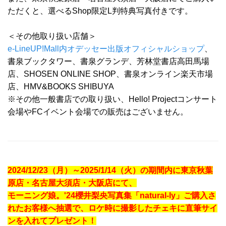
ただくと、選べるShop限定L判特典写真付きです。
＜その他取り扱い店舗＞
e-LineUP!Mall内オデッセー出版オフィシャルショップ
、
書泉ブックタワー、書泉グランデ、芳林堂書店高田馬場
店、SHOSEN ONLINE SHOP、書泉オンライン楽天市場
店、HMV&BOOKS SHIBUYA
※その他一般書店での取り扱い、Hello! Projectコンサート
会場やFCイベント会場での販売はございません。
2024/12/23（月）～2025/1/14（火）の期間内に東京秋葉
原店・名古屋大須店・大阪店にて、
モーニング娘。'24櫻井梨央写真集「natural-ly」ご購入さ
れたお客様へ抽選で、ロケ時に撮影したチェキに直筆サイ
ンを入れてプレゼント！