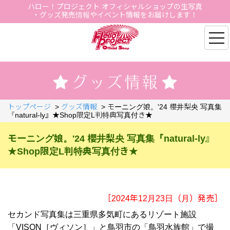
ハロー！プロジェクト オフィシャルショップの生写真
・グッズ発売情報やイベント情報をお届けします！
Hello Project Official S
トップページ
>
グッズ情報
>
モーニング娘。'24 櫻井梨央 写真集
『natural-ly』★Shop限定L判特典写真付き★
モーニング娘。'24 櫻井梨央 写真集『natural-ly』
★Shop限定L判特典写真付き★
［2024年12月23日（月）発売］
セカンド写真集は三重県多気町にあるリゾート施設
「VISON［ヴィソン］」と鳥羽市の「鳥羽水族館」で撮