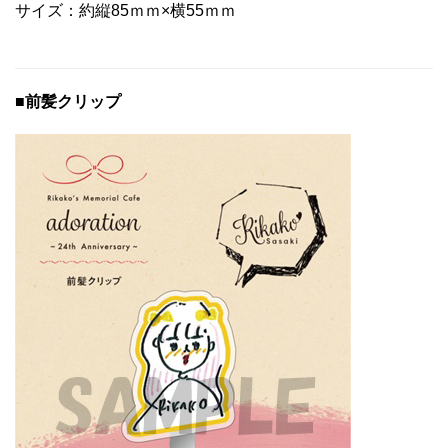
サイズ：約縦85ｍｍ×横55ｍｍ
■前髪クリップ