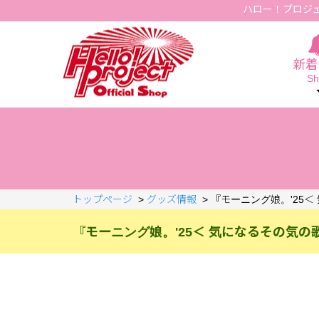
ハロー！プロジ
Hello Project Official Shop
新着
Sh
トップページ
>
グッズ情報
>
『モーニング娘。'25
『モーニング娘。'25＜ 気になるその気