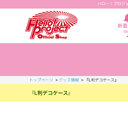
ハロー！プロジ
Hello Project Official Shop
新着
Sh
トップページ
>
グッズ情報
>
『L判デコケース』
『L判デコケース』