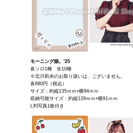
モーニング娘。'25
各ソロ1種 全10種
※北川莉央のお取り扱いは、ございません。
各880円（税込）
サイズ：約縦135ｍｍ×横94ｍｍ
収納可能サイズ：約縦129ｍｍ×横91ｍｍ
L判写真1枚付き