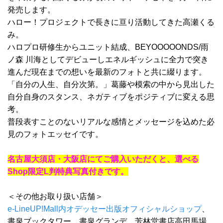
発売します。
ハロー！プロジェクトで長きに亘り活動してきた高瀬くる
み。
ハロプロ研修生からユニット結成、BEYOOOOONDS/雨
ノ森 川海としてデビューしエネルギッシュに全力で突き
進んだ現在までの想いを最新のフォトと共に綴ります。
「自分の人生、自分次第。」葛藤や模索の中から見出した
自分自身のスタンス、ネガティブをポジティブに変える思
考。
普段表すことのないリアルな感情とメッセージを込めた必
見のフォトエッセイです。
名古屋大須店・大阪店にてご購入いただくと、選べる
Shop限定L判特典写真付きです。
＜その他お取り扱い店舗＞
e-LineUP!Mall内オデッセー出版オフィシャルショップ
、
書泉ブックタワー、書泉グランデ、芳林堂書店高田馬場