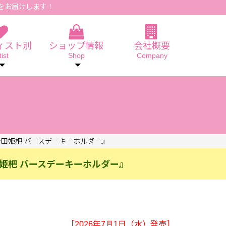
をお届けします！
ィスト別
ショップ情報
会社概要
tist
Shop
Company
田姫杷 バースデーキーホルダー』
姫杷 バースデーキーホルダー』
［2026年7月1日（水）発売］