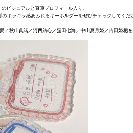
ーのビジュアルと直筆プロフィール入り。
仕様のキラキラ感あふれるキーホルダーをぜひチェックしてくだ
里愛／秋山眞緒／河西結心／窪田七海／中山夏月姫／吉田姫杷を