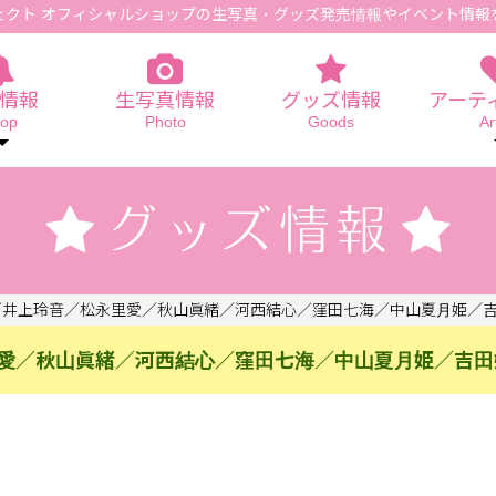
ェクト オフィシャルショップの生写真
・グッズ発売情報やイベント情報
情報
生写真情報
グッズ情報
アーテ
op
Photo
Goods
Ar
井上玲音／松永里愛／秋山眞緒／河西結心／窪田七海／中山夏月姫／吉
愛／秋山眞緒／河西結心／窪田七海／中山夏月姫／吉田