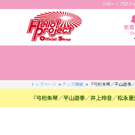
ハロー！プロジ
Hello Project Official Shop
新着
Sh
トップページ
>
グッズ情報
>
『弓桁朱琴／平山遊季／
『弓桁朱琴／平山遊季／井上玲音／松永里