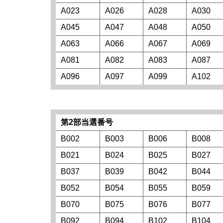
A023
A026
A028
A030
A045
A047
A048
A050
A063
A066
A067
A069
A081
A082
A083
A087
A096
A097
A099
A102
第2部当選番号
B002
B003
B006
B008
B021
B024
B025
B027
B037
B039
B042
B044
B052
B054
B055
B059
B070
B075
B076
B077
B092
B094
B102
B104