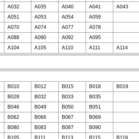
A032
A035
A040
A041
A043
A051
A053
A054
A059
A070
A074
A077
A078
A088
A090
A092
A095
A104
A105
A110
A111
A114
B010
B012
B015
B018
B019
B028
B032
B033
B035
B046
B049
B050
B051
B062
B066
B067
B069
B080
B083
B087
B090
B105
B111
B113
B115
B119