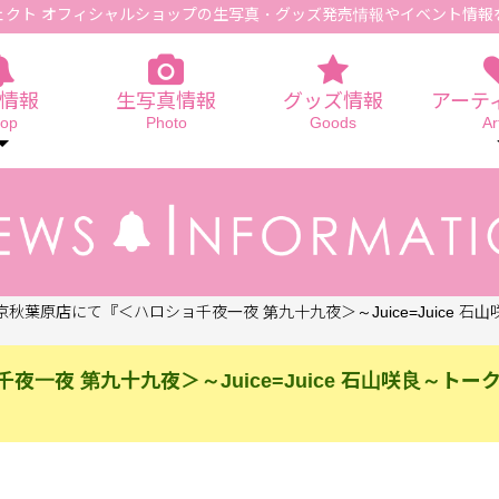
ェクト オフィシャルショップの生写真
・グッズ発売情報やイベント情報
情報
生写真情報
グッズ情報
アーテ
op
Photo
Goods
Ar
東京秋葉原店にて『＜ハロショ千夜一夜 第九十九夜＞～Juice=Juice 
夜一夜 第九十九夜＞～Juice=Juice 石山咲良～トー