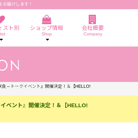
をお届けします！
ィスト別
ショップ情報
会社概要
tist
Shop
Company
石山咲良～トークイベント』開催決定！＆【HELLO!
クイベント』開催決定！＆【HELLO!