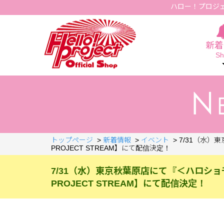
ハロー！プロジ
Hello Project Official Shop
新着
Sh
トップページ
>
新着情報
>
イベント
>
7/31（水）
PROJECT STREAM】にて配信決定！
7/31（水）東京秋葉原店にて『＜ハロショ千
PROJECT STREAM】にて配信決定！