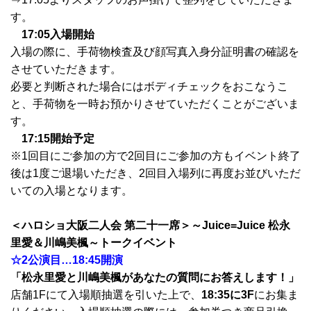
す。
17:05入場開始
入場の際に、手荷物検査及び顔写真入身分証明書の確認を
させていただきます。
必要と判断された場合にはボディチェックをおこなうこ
と、手荷物を一時お預かりさせていただくことがございま
す。
17:15
開始予定
※1回目にご参加の方で2回目にご参加の方もイベント終了
後は1度ご退場いただき、2回目入場列に再度お並びいただ
いての入場となります。
＜ハロショ大阪二人会 第二十一席＞～Juice=Juice 松永
里愛＆川嶋美楓～トークイベント
☆2公演目…18:45開演
「松永里愛と川嶋美楓があなたの質問にお答えします！」
店舗1Fにて入場順抽選を引いた上で、
18:35に3F
にお集ま