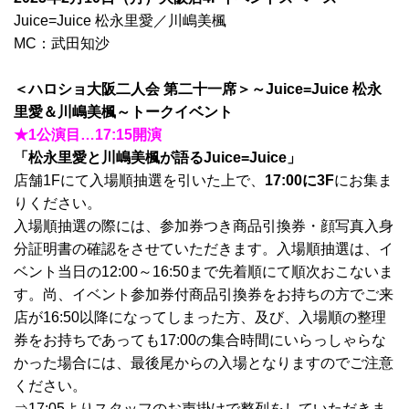
Juice=Juice 松永里愛／川嶋美楓
MC：武田知沙
＜ハロショ大阪二人会 第二十一席＞～Juice=Juice 松永
里愛＆川嶋美楓～トークイベント
★1公演目…17
:15
開演
「松永里愛と川嶋美楓が語るJuice=Juice」
店舗1Fにて入場順抽選を引いた上で、
17:00に3F
にお集ま
りください。
入場順抽選の際には、参加券つき商品引換券・顔写真入身
分証明書の確認をさせていただきます。入場順抽選は、イ
ベント当日の12:00～16:50まで先着順にて順次おこないま
す。尚、イベント参加券付商品引換券をお持ちの方でご来
店が16:50以降になってしまった方、及び、入場順の整理
券をお持ちであっても17:00の集合時間にいらっしゃらな
かった場合には、最後尾からの入場となりますのでご注意
ください。
⇒17:05よりスタッフのお声掛けで整列をしていただきま