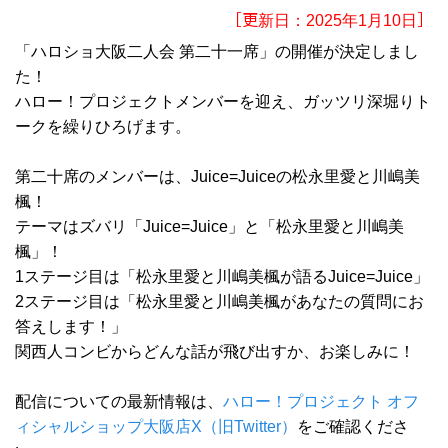
［更新日：2025年1月10日］
「ハロショ大阪二人会 第二十一席」の開催が決定しまし
た！
ハロー！プロジェクトメンバーを迎え、ガッツリ深堀りト
ークを繰りひろげます。
第二十席のメンバーは、Juice=Juiceの松永里愛と川嶋美
楓！
テーマはズバリ「Juice=Juice」と「松永里愛と川嶋美
楓」！
1ステージ目は「松永里愛と川嶋美楓が語るJuice=Juice」
2ステージ目は「松永里愛と川嶋美楓があなたの質問にお
答えします！」
関西人コンビからどんな話が飛び出すか、お楽しみに！
配信についての最新情報は、
ハロー！プロジェクト オフ
ィシャルショップ大阪店X（旧Twitter）
をご確認くださ