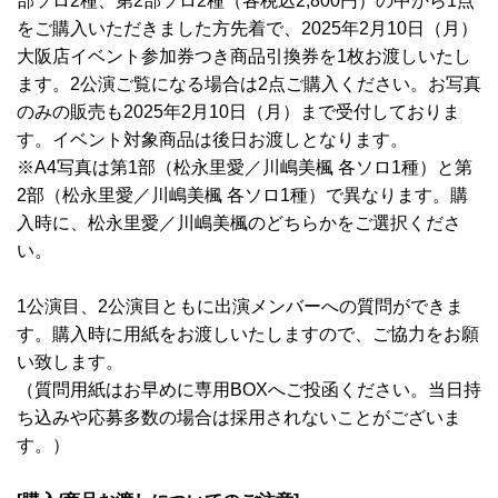
部ソロ2種、第2部ソロ2種（各税込2,800円）の中から1点
をご購入いただきました方先着で、2025年2月10日（月）
大阪店イベント参加券つき商品引換券を1枚お渡しいたし
ます。2公演ご覧になる場合は2点ご購入ください。お写真
のみの販売も2025年2月10日（月）まで受付しておりま
す。イベント対象商品は後日お渡しとなります。
※A4写真は第1部（松永里愛／川嶋美楓 各ソロ1種）と第
2部（松永里愛／川嶋美楓 各ソロ1種）で異なります。購
入時に、松永里愛／川嶋美楓のどちらかをご選択くださ
い。
1公演目、2公演目ともに出演メンバーへの質問ができま
す。購入時に用紙をお渡しいたしますので、ご協力をお願
い致します。
（質問用紙はお早めに専用BOXへご投函ください。当日持
ち込みや応募多数の場合は採用されないことがございま
す。）