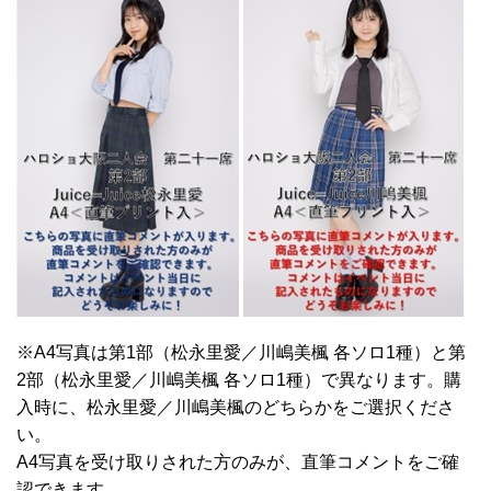
※A4写真は第1部（松永里愛／川嶋美楓 各ソロ1種）と第
2部（松永里愛／川嶋美楓 各ソロ1種）で異なります。購
入時に、松永里愛／川嶋美楓のどちらかをご選択くださ
い。
A4写真を受け取りされた方のみが、直筆コメントをご確
認できます。