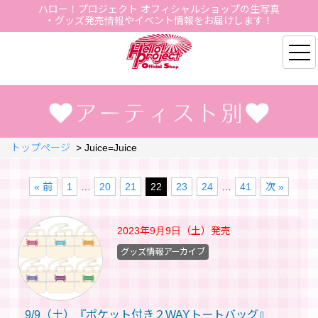
ハロー！プロジェクト オフィシャルショップの生写真
・グッズ発売情報やイベント情報をお届けします！
Hello Project Official S
トップページ
>
Juice=Juice
« 前
1
…
20
21
22
23
24
…
41
次 »
2023年9月9日（土）
発売
グッズ情報アーカイブ
9/9（土）『ポケット付き２WAYトートバッグ』