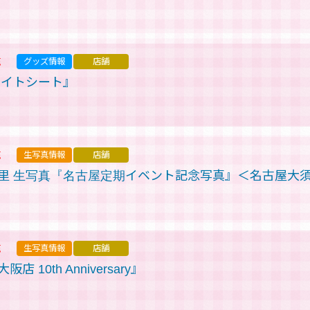
売
グッズ情報
店舗
ライトシート』
売
生写真情報
店舗
里 生写真『名古屋定期イベント記念写真』＜名古屋大
売
生写真情報
店舗
10th Anniversary』