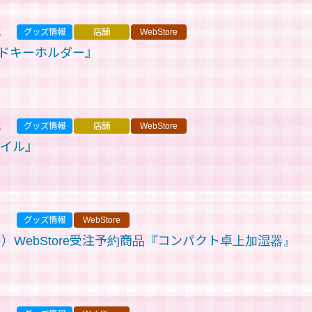
売
グッズ情報
店舗
WebStore
ドキーホルダー』
売
グッズ情報
店舗
WebStore
ァイル』
グッズ情報
WebStore
（日）WebStore受注予約商品『コンパクト卓上加湿器』