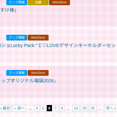
グッズ情報
店舗
WebStore
たすけ棒』
グッズ情報
WebStore
ロショLucky Pack “Ｉ♡LOVEデザインキーホルダーセッ
グッズ情報
WebStore
ショップオリジナル福袋2026』
« 最初
« 前へ
...
4
5
6
7
8
...
15
20
25
...
次へ »