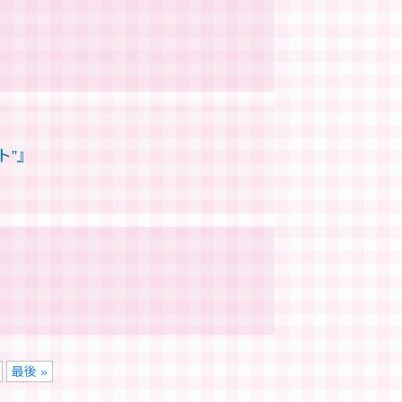
ト”』
最後 »