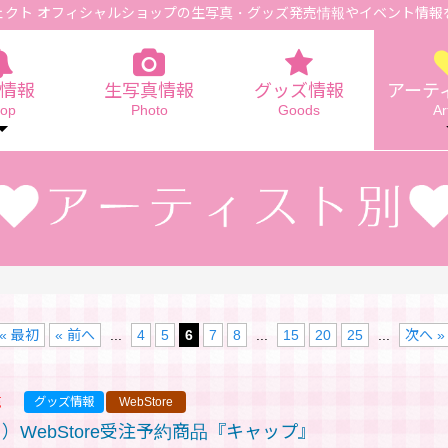
ェクト オフィシャルショップの生写真
・グッズ発売情報やイベント情報
情報
生写真情報
グッズ情報
アーテ
op
Photo
Goods
Ar
« 最初
« 前へ
...
4
5
6
7
8
...
15
20
25
...
次へ »
売
グッズ情報
WebStore
（日）WebStore受注予約商品『キャップ』