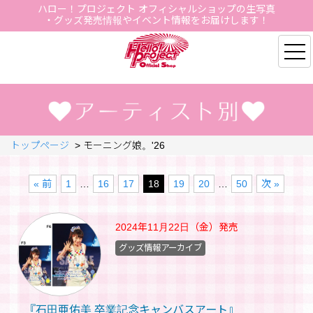
ハロー！プロジェクト オフィシャルショップの生写真
・グッズ発売情報やイベント情報をお届けします！
Hello Project Official S
トップページ
>
モーニング娘。'26
« 前
1
…
16
17
18
19
20
…
50
次 »
2024年11月22日（金）
発売
グッズ情報アーカイブ
『石田亜佑美 卒業記念キャンバスアート』