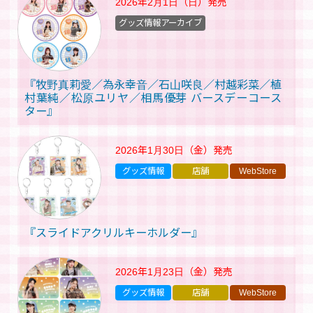
2026年2月1日（日）
発売
グッズ情報アーカイブ
『牧野真莉愛／為永幸音／石山咲良／村越彩菜／植
村葉純／松原ユリヤ／相馬優芽 バースデーコース
ター』
2026年1月30日（金）
発売
グッズ情報
店舗
WebStore
『スライドアクリルキーホルダー』
2026年1月23日（金）
発売
グッズ情報
店舗
WebStore