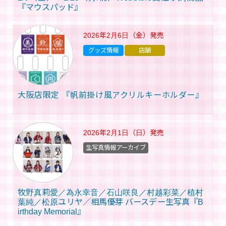
『マウスパッド』
2026年2月6日（金）
発売
グッズ情報
店舗
大阪店限定 『帆前掛け風アクリルキーホルダー』
2026年2月1日（日）
発売
生写真情報アーカイブ
牧野真莉愛／為永幸音／石山咲良／村越彩菜／植村
葉純／松原ユリヤ／相馬優芽 バースデー生写真『B
irthday Memorial』