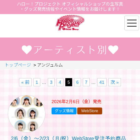
ハロー！プロジェクト オフィシャルショップの生写真
・グッズ発売情報やイベント情報をお届けします！
Hello Project Official S
トップページ
>
アンジュルム
« 前
1
…
3
4
5
6
7
…
41
次 »
2026年2月6日（金）
発売
グッズ情報
WebStore
2/6（金）～2/23（月/祝）WebStore受注予約商品