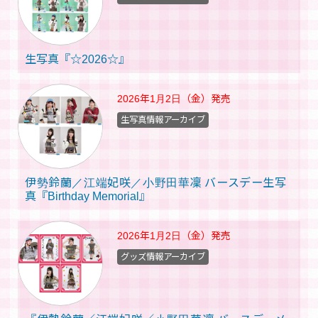
生写真『☆2026☆』
2026年1月2日（金）
発売
生写真情報アーカイブ
伊勢鈴蘭／江端妃咲／小野田華凜 バースデー生写
真『Birthday Memorial』
2026年1月2日（金）
発売
グッズ情報アーカイブ